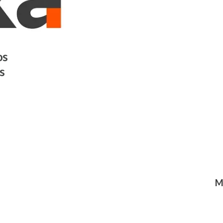
os
s
M