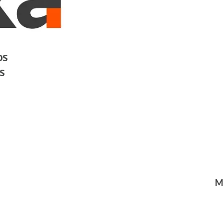
os
s
M