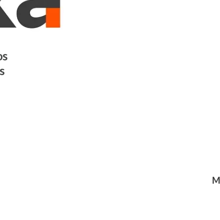
os
s
M