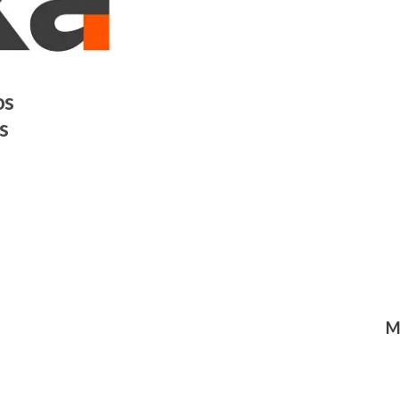
os
s
M