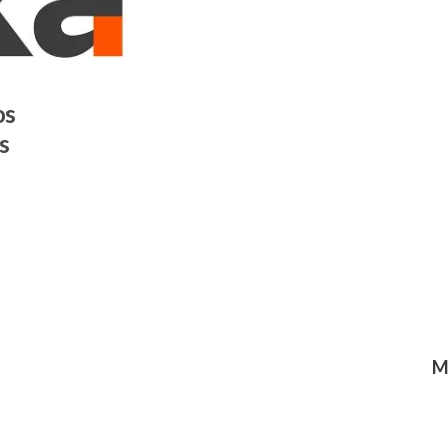
os
s
M