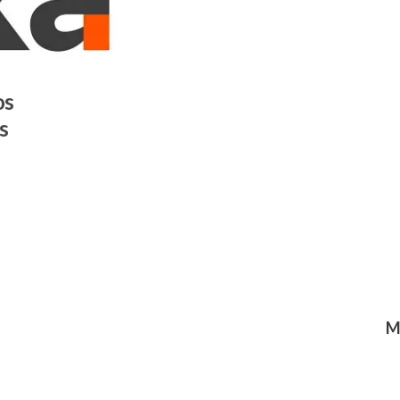
os
s
M