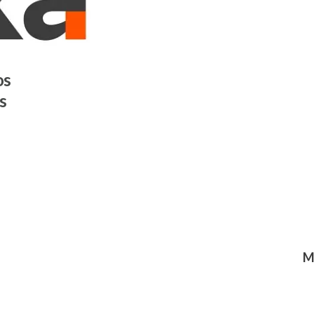
os
s
M