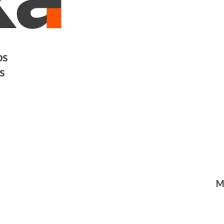
os
s
M