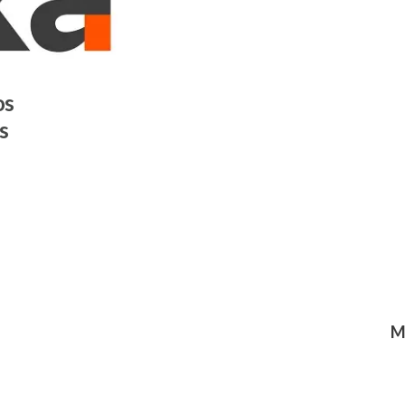
os
s
M