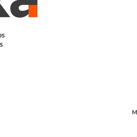
os
s
M