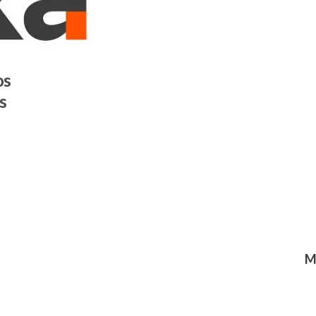
os
s
M