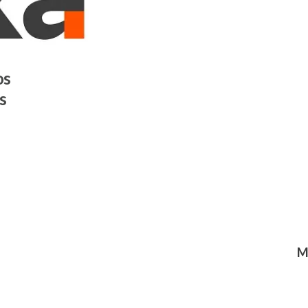
os
s
M