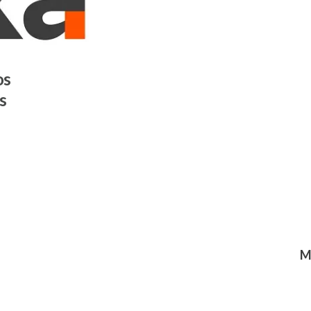
os
s
M