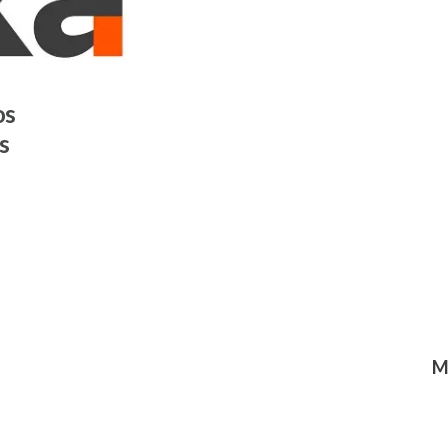
os
s
M