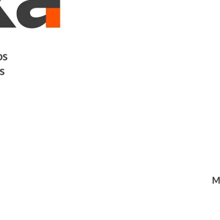
os
s
M