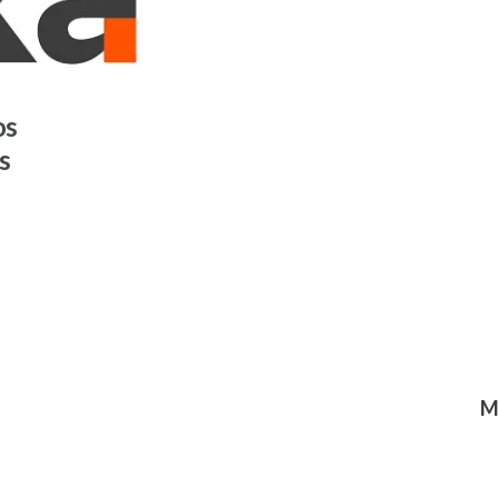
os
s
M