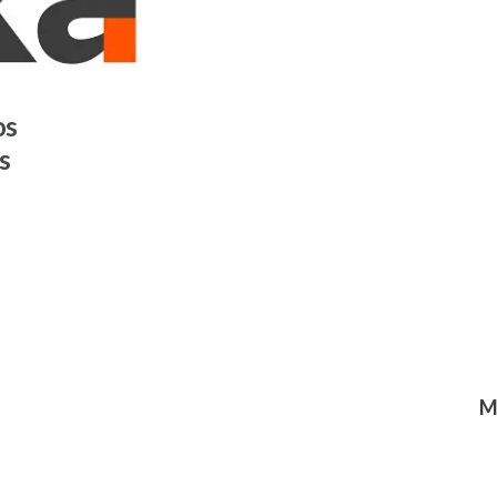
os
s
M