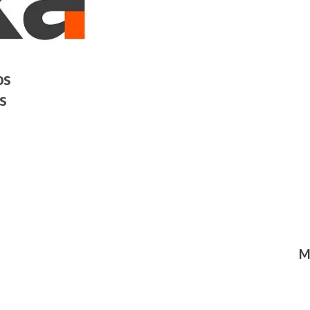
os
s
M