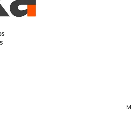
os
s
M