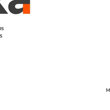
os
s
M