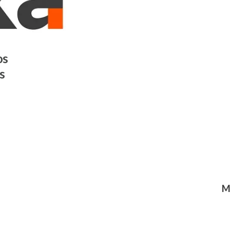
os
s
M