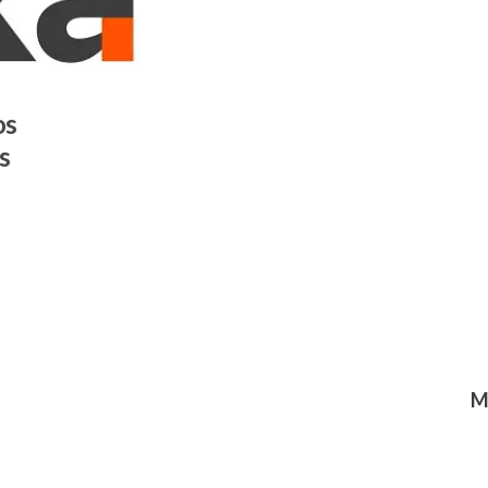
os
s
M