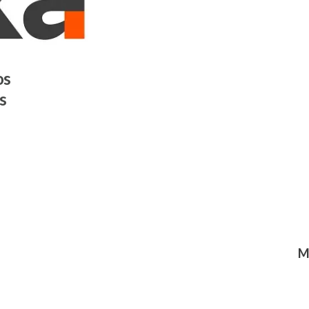
os
s
M