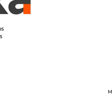
os
s
M