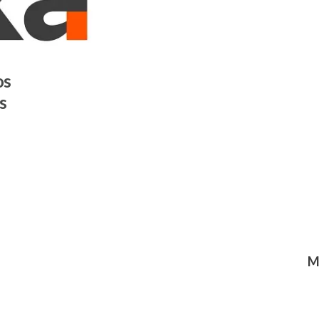
os
s
M